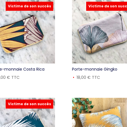
Victime de son succès
Victime de son suc
te-monnaie Costa Rica
Porte-monnaie Gingko
8,00
€
TTC
18,00
€
TTC
Victime de son succès