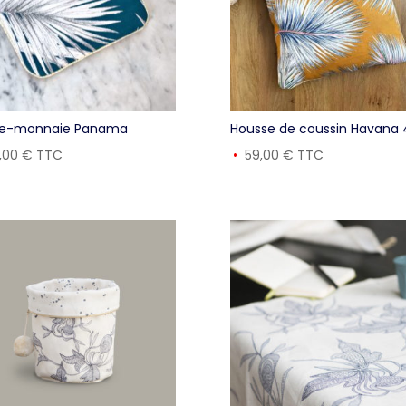
te-monnaie Panama
Housse de coussin Havana 
cm
8,00
€
TTC
59,00
€
TTC