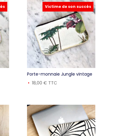
cès
Victime de son succès
Porte-monnaie Jungle vintage
18,00
€
TTC