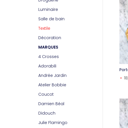
Droguerie
Luminaire
Salle de bain
Textile
Décoration
MARQUES
4 Crosses
Adorabili
Por
Andrée Jardin
1
Atelier Bobbie
Coucot
Damien Béal
Didouch
Julie Flamingo