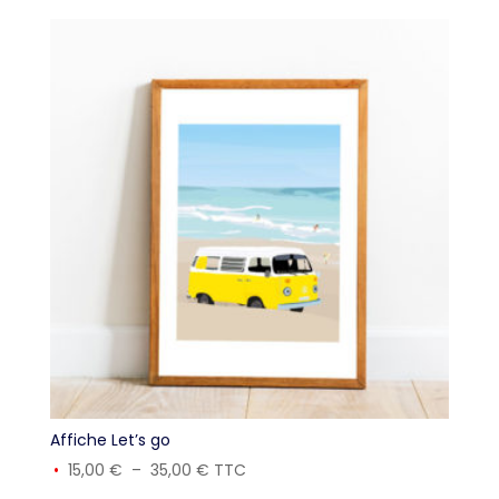
Affiche Let’s go
Plage
15,00
€
–
35,00
€
TTC
de