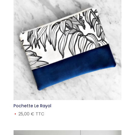
Pochette Le Rayol
25,00
€
TTC