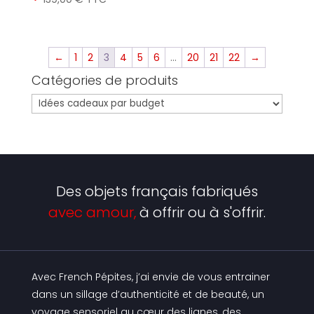
←
1
2
3
4
5
6
…
20
21
22
→
Catégories de produits
Des objets français fabriqués
avec amour,
à offrir ou à s'offrir.
Avec French Pépites, j’ai envie de vous entrainer
dans un sillage d’authenticité et de beauté, un
voyage sensoriel au cœur des lignes, des