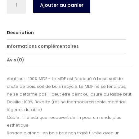
Ajouter au panier
de
Suspension
bois
D70cm
Description
Rolling
Informations complémentaires
Avis (0)
Abat jour : 100% MDF - Le MDF est fabriqué à base soit de
chute de bois, soit de bois recyclé. Le MDF ne se fend pas,
ne se déforme pas. Il peut être peint ou lasuré ou laissé brut.
Douille : 100% Bakelite (résine thermodurcissable, matériau
léger et durable)
Câble : fil électrique recouvert de lin pour un rendu plus
esthétique
Rosace plafond : en bois brut non traité (livrée avec un